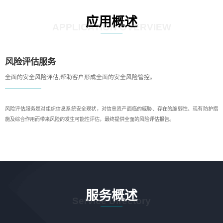
应用概述
APPLICATION OVERVIEW
风险评估服务
全面的安全风险评估,帮助客户形成全面的安全风险管控。
风险评估服务是对组织信息系统安全现状，对信息资产面临的威胁、存在的脆弱性、现有防护措
施及综合作用而带来风险的发生可能性评估，最终提供全面的风险评估报告。
服务概述
Service Directory