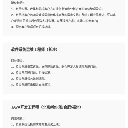
岗位职责：
建深度学习系统环境；
1、负责沟通、收集和分析客户方在业务监管和分析方面的运营管理需求；
4、熟悉OPENCV、HALCON等常用图像处理软件，熟练进行图像处理；
2、负责将客户的运营管理需求转化成完整的需求文档；及时了解业界趋势，汇总客
5、熟悉主流的分类算法、聚类算法和关联分析算法原理，能熟练使用神经网络算法
户反馈意见并与后台研发积极沟通，从而提升产品在市场中的竞争力；
的进行业务建模；
3、配合客户整理项目汇报材料。
6、对OCR领域有深入的研究，熟悉模型调参，压缩和整型化方法；
7、熟悉mysql、oracle、MongoDB、redis等其中一种数据库使用。
岗位要求：
软件系统运维工程师（长沙）
1、3年以上运营或解决方案的工作经验。
2、具备良好的逻辑能力、沟通能力和文字处理能力，能够从海量数据中发现关键特
岗位职责：
征，可独立提出完整的优化方案,并推动方案执行达成结果；熟练使用PPT、
1、负责系统日常运维，支撑现场运维，配合开发人员处理系统问题。
WORD、EXCEL等办公软件；
2、负责与沟通问题，汇报情况。
3、深入理解公司各项AI产品和技术信息；具有较强的文档编写能力，能独立撰写
3、负责系统相关数据处理。
PPT、方案建议书等，面试时需携带个人制作的专业PPT文件进行展示。
4、负责系统运维相关文档编写。
5、负责现场对接客户，沟通事项。
JAVA开发工程师（北京/哈尔滨/合肥/福州）
岗位要求：
1、计算机相关专业本科以上学历，1年以上软件系统运维经验。
岗位职责：
2、精通linux命令。
1、负责系统功能需求的开发测试上线；
3、熟悉oracle、mysql 数据库。