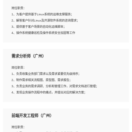
3、能对影片后期进行整体调色控制，具备一定审美感；
岗位职责：
4、在剪辑上会思考，有一定编导思维；
1、为客户提供基于Linux系统的运维支撑服务；
5、踏实， 勤奋，愿意在工作中不断学习，提高自我；
2、解答客户针对Linux及开源软件系统的咨询需求；
6、能与同事友好相处。
3、提供基于客户场景的自动化运维脚本；
4、操作系统健康巡检及操作系统安全加固等工作
岗位要求：
需求分析师（广州）
1、全日制本科计算机相关专业毕业，3年以上相关工作经验；
2、精通linux操作系统的运行维护，具有故障处理的能力
岗位职责：
3、熟练使用脚本语言，shell/python任一种，熟练使用Ansible
1、负责收集业务部门需求以及需求紧要优先级排序；
4、熟悉linux常见服务、中间件的基本原理、部署以及故障处理，如：Mysql、
2、制作需求相关流程图、原型图、需求报告；
Apache、Nginx、Zabbix、Kafka等
3、负责业务的需求调研、分析和管理工作，对需求文档进行管理；
5、熟悉主流虚拟化技术，如：VMware、KVM
4、发现业务操作流程中的痛点，并提出对应的解决方案；
6、具备网络方面的基础知识，熟悉常见的网络协议，如TCP/IP，转发原理，路由优
5、完成其他上级领导交予的任务和工作。
先级等
7、了解容器技术，熟悉docker或podman
8、有良好的文档编写能力和沟通能力，有RHCE证书优先
前端开发工程师（广州）
岗位要求：
1、本科以上学历，一年以上需求分析相关经验者优先；
岗位职责：
2、熟悉产品及需求规划工具，如:Axure、Xmind、MS Project等；