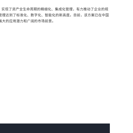
，实现了资产全生命周期的精细化、集成化管理，有力推动了企业的规
产管理达到了标准化、数字化、智能化的新高度。目前，该方案已在中国
强大的应用潜力和广阔的市场前景。