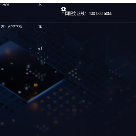
- 乐鱼
入
全国服务热线：400-808-5058
官方）APP下载
我
们