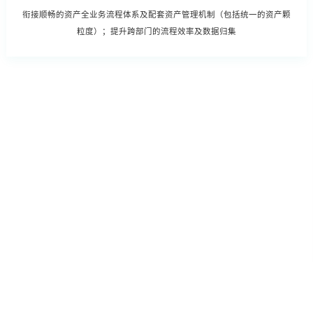
衔接顺畅的资产全业务流程体系及配套资产管理机制（包括统一的资产颗
粒度）；提升跨部门的流程效率及数据归集