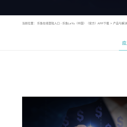
当前位置：
乐鱼在线登陆入口 - 乐鱼LeYu（中国）（官方）APP下载
>
产品与解
应