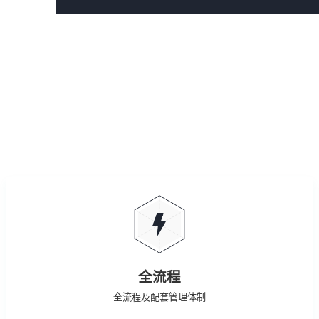
全流程
全流程及配套管理体制