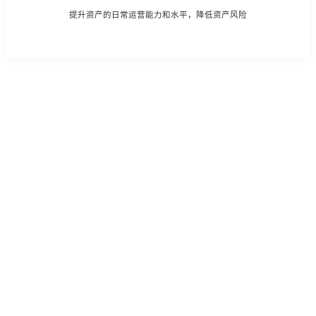
提升资产的日常运营能力和水平，降低资产风险