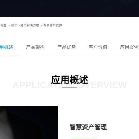
决方案
>
数字化转型解决方案
>
智慧资产管理
用概述
产品架构
产品优势
客户价值
应用案例
应用概述
APPLICATION OVERVIEW
智慧资产管理