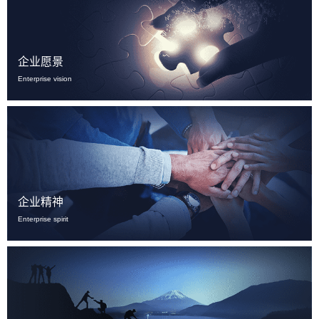
企业愿景
Enterprise vision
企业精神
Enterprise spirit