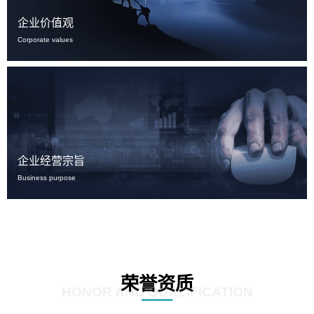
企业价值观
Corporate values
企业经营宗旨
Business purpose
荣誉资质
HONOR AND QUALIFICATION