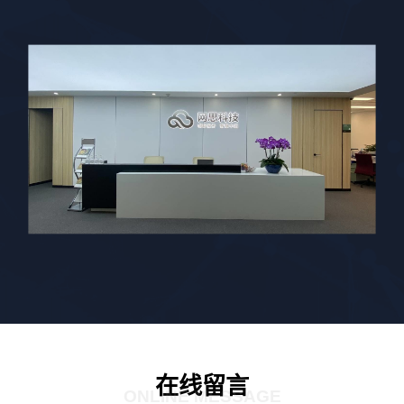
在线留言
ONLINE MESSAGE