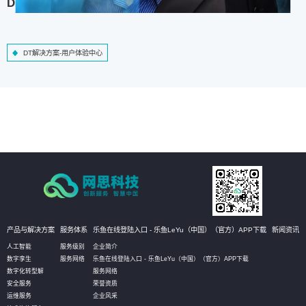
DT解决方案-用户体验中心
DT解决方案-用户体验中心
产品与解决方案
服务体系
乐鱼在线登陆入口 - 乐鱼LeYu（中国）（官方）APP下载
新闻资讯
人工智能
服务级别
企业简介
数字孪生
服务网络
乐鱼在线登陆入口 - 乐鱼LeYu（中国）（官方）APP下载
数字化转型解
服务网络
安全服务
荣誉资质
运维服务
企业风采