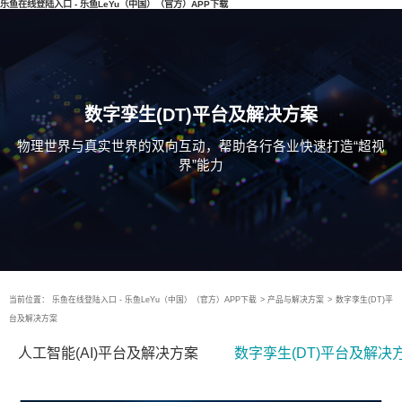
乐鱼在线登陆入口 - 乐鱼LeYu（中国）（官方）APP下载
数字孪生(DT)平台及解决方案
物理世界与真实世界的双向互动，帮助各行各业快速打造“超视
界”能力
当前位置：
乐鱼在线登陆入口 - 乐鱼LeYu（中国）（官方）APP下载
>
产品与解决方案
>
数字孪生(DT)平
台及解决方案
人工智能(AI)平台及解决方案
数字孪生(DT)平台及解决